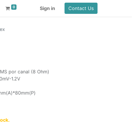
0
Sign in
Contact Us
tex
MS por canal (8 Ohm)
20mV-1.2V
5mm(A)*80mm(P)
tock.