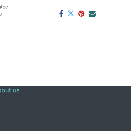
ntee
s
out us