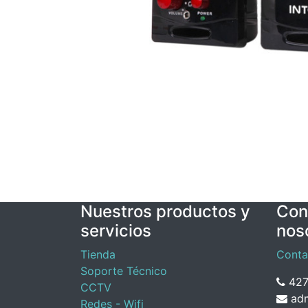
Nuestros productos y
Con
servicios
nos
Tienda
Conta
Soporte Técnico
427
CCTV
adm
Redes - Wifi