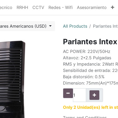
ecnico
RRHH
CCTV
Redes - Wifi
Asesoramiento
lares Americanos (USD)
All Products
Parlantes In
Parlantes Intex
AC POWER: 220V/50Hz
Altavoz: 2*2.5 Pulgadas
RMS y Impedancia: 2Watt R
Sensibilidad de entrada: 2
Baja distorsión: 0.5%
Dimension: 75mm(An)*17
Only 2 Unidad(es) left in s
Terms and Conditions