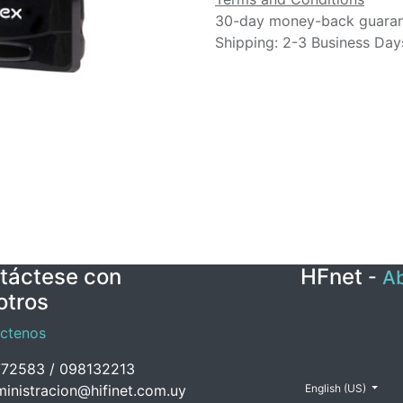
30-day money-back guara
Shipping: 2-3 Business Day
táctese con
HFnet
-
Ab
otros
ctenos
72583 / 098132213
inistracion@hifinet.com.uy
English (US)