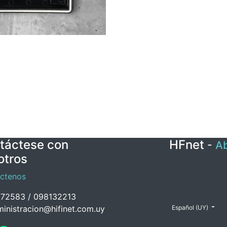
táctese con
HFnet
-
Ab
otros
ctenos
72583 / 098132213
inistracion@hifinet.com.uy
Español (UY)