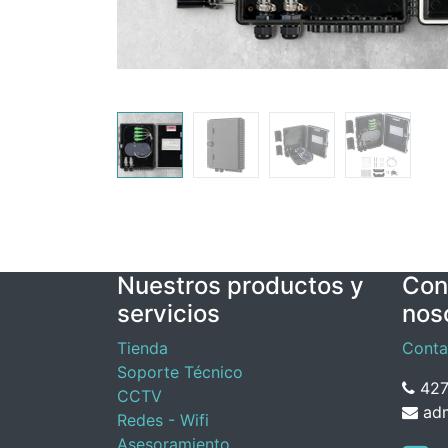
Nuestros productos y
Con
servicios
nos
Tienda
Conta
Soporte Técnico
427
CCTV
adm
Redes - Wifi
Asesoramiento