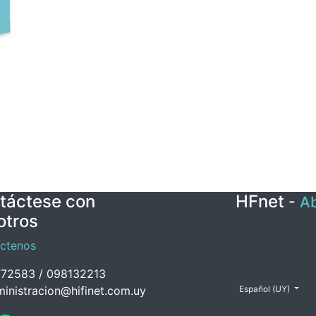
táctese con
HFnet
-
Ab
otros
ctenos
72583 / 098132213
inistracion@hifinet.com.uy
Español (UY)