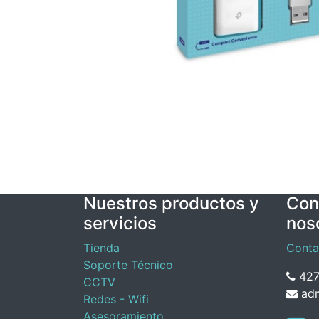
Nuestros productos y
Con
servicios
nos
Tienda
Conta
Soporte Técnico
427
CCTV
adm
Redes - Wifi
Asesoramiento