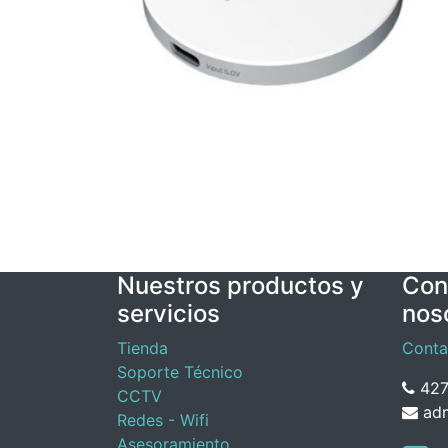
Nuestros productos y
Con
servicios
nos
Tienda
Conta
Soporte Técnico
427
CCTV
adm
Redes - Wifi
Asesoramiento