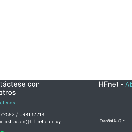
táctese con
HFnet
-
Ab
otros
ctenos
72583 / 098132213
inistracion@hifinet.com.uy
Español (UY)