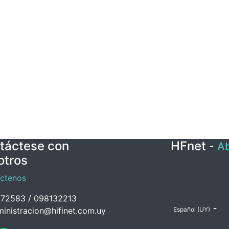
táctese con
HFnet
-
Ab
otros
ctenos
72583 / 098132213
inistracion@hifinet.com.uy
Español (UY)