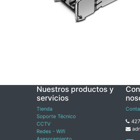
Nuestros productos y
Con
servicios
nos
Tienda
Conta
Soporte Técnico
427
CCTV
adm
Redes - Wifi
Asesoramiento