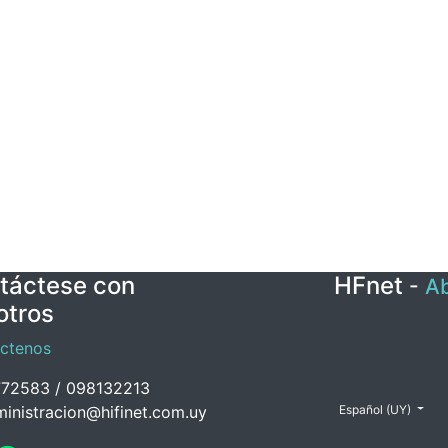
táctese con
HFnet
-
Ab
otros
ctenos
72583 / 098132213
inistracion@hifinet.com.uy
Español (UY)