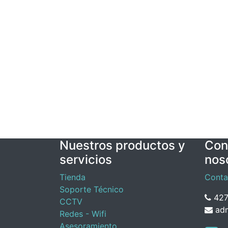
Nuestros productos y
Con
servicios
nos
Tienda
Conta
Soporte Técnico
427
CCTV
adm
Redes - Wifi
Asesoramiento