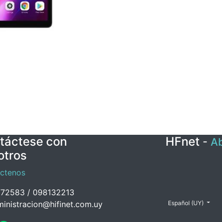
táctese con
HFnet
-
Ab
otros
ctenos
72583 / 098132213
inistracion@hifinet.com.uy
Español (UY)