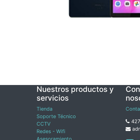
Nuestros productos y
Con
servicios
nos
Tienda
Conta
Soporte Técnico
427
CCTV
adm
Redes - Wifi
Asesoramiento