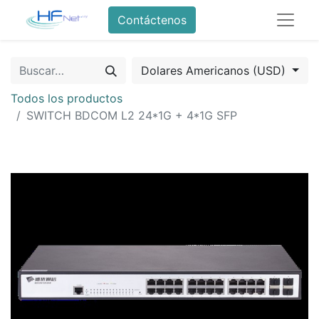
Contáctenos
Dolares Americanos (USD)
Todos los productos
SWITCH BDCOM L2 24*1G + 4*1G SFP