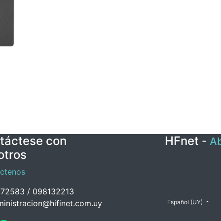
táctese con
HFnet
-
Ab
otros
ctenos
72583 / 098132213
inistracion@hifinet.com.uy
Español (UY)