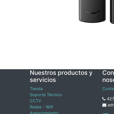
Nuestros productos y
Con
servicios
nos
Tienda
Conta
Soporte Técnico
427
CCTV
adm
Redes - Wifi
Asesoramiento