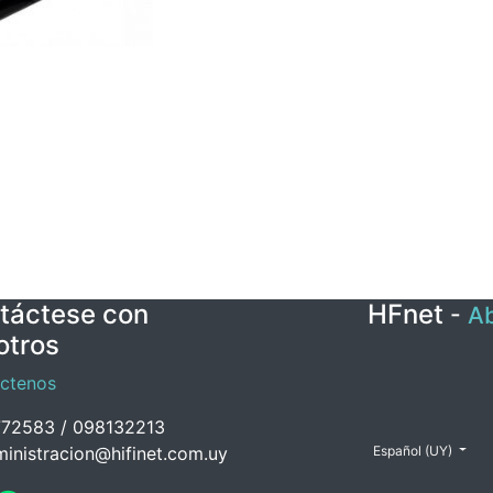
táctese con
HFnet
-
Ab
otros
ctenos
72583 / 098132213
inistracion@hifinet.com.uy
Español (UY)