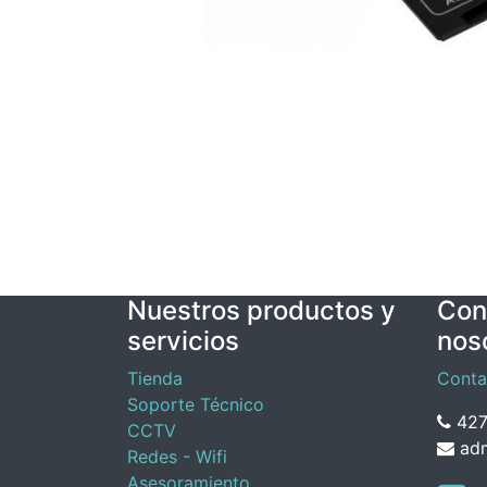
Nuestros productos y
Con
servicios
nos
Tienda
Conta
Soporte Técnico
427
CCTV
adm
Redes - Wifi
Asesoramiento