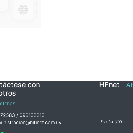
táctese con
HFnet
-
Ab
otros
ctenos
72583 / 098132213
inistracion@hifinet.com.uy
Español (UY)