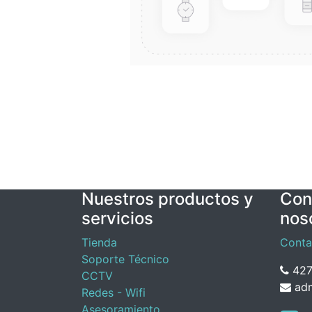
Nuestros productos y
Con
servicios
nos
Tienda
Conta
Soporte Técnico
427
CCTV
adm
Redes - Wifi
Asesoramiento