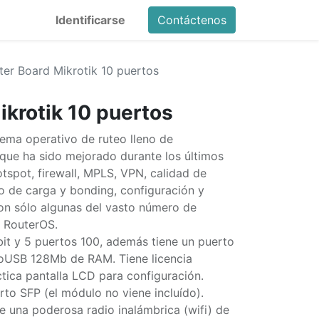
Identificarse
Contáctenos
ter Board Mikrotik 10 puertos
ikrotik 10 puertos
tema operativo de ruteo lleno de
 que ha sido mejorado durante los últimos
tspot, firewall, MPLS, VPN, calidad de
o de carga y bonding, configuración y
on sólo algunas del vasto número de
a RouterOS.
it y 5 puertos 100, además tiene un puerto
roUSB 128Mb de RAM. Tiene licencia
tica pantalla LCD para configuración.
to SFP (el módulo no viene incluído).
e una poderosa radio inalámbrica (wifi) de