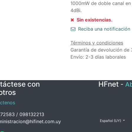
1000mW de doble canal en 
4dBi.
Sin existencias.
Reciba una notificación 
Términos y condiciones
Garantía de devolución de 
Envío: 2-3 días laborales
táctese con
HFnet
-
Ab
otros
ctenos
72583 / 098132213
inistracion@hifinet.com.uy
Español (UY)