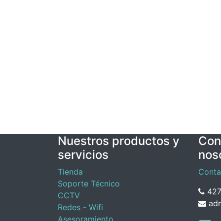
Nuestros productos y
Con
servicios
nos
Tienda
Conta
Soporte Técnico
427
CCTV
adm
Redes - Wifi
Asesoramiento