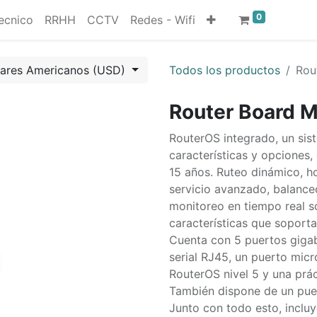
0
ecnico
RRHH
CCTV
Redes - Wifi
lares Americanos (USD)
Todos los productos
Rou
Router Board M
RouterOS integrado, un sis
características y opciones,
15 años. Ruteo dinámico, ho
servicio avanzado, balance
monitoreo en tiempo real s
características que soport
Cuenta con 5 puertos gigab
serial RJ45, un puerto mic
RouterOS nivel 5 y una prác
También dispone de un puer
Junto con todo esto, incluy