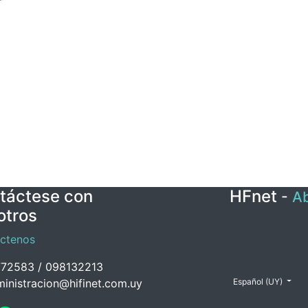
táctese con
HFnet
-
Ab
otros
ctenos
72583 / 098132213
inistracion@hifinet.com.uy
Español (UY)