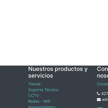
Nuestros productos y
Con
servicios
nos
Tienda
Conta
Soporte Técnico
427
CCTV
adm
Redes - Wifi
Asesoramiento