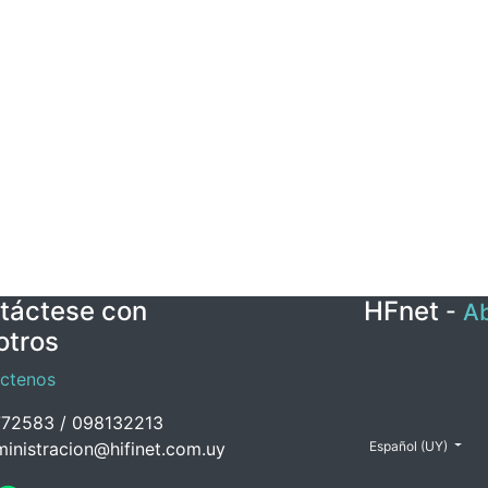
táctese con
HFnet
-
Ab
otros
ctenos
72583 / 098132213
inistracion@hifinet.com.uy
Español (UY)