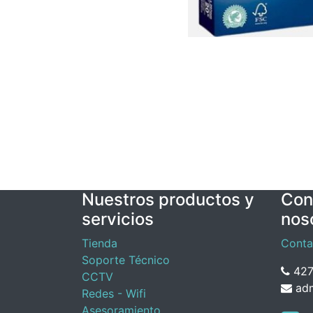
Nuestros productos y
Con
servicios
nos
Tienda
Conta
Soporte Técnico
427
CCTV
adm
Redes - Wifi
Asesoramiento