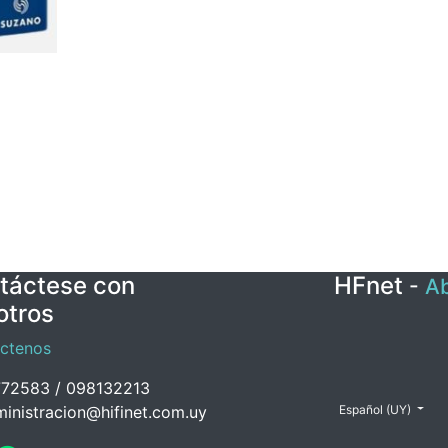
táctese con
HFnet
-
Ab
otros
ctenos
72583 / 098132213
inistracion@hifinet.com.uy
Español (UY)