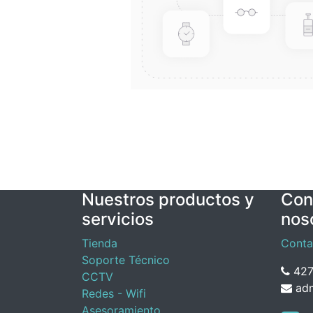
Nuestros productos y
Con
servicios
nos
Tienda
Conta
Soporte Técnico
427
CCTV
adm
Redes - Wifi
Asesoramiento