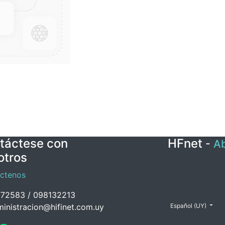
táctese con
HFnet
-
Ab
otros
ctenos
72583 / 098132213
inistracion@hifinet.com.uy
Español (UY)