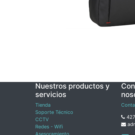
Nuestros productos y
Con
servicios
nos
Tienda
Conta
Soporte Técnico
427
CCTV
adm
Redes - Wifi
Asesoramiento