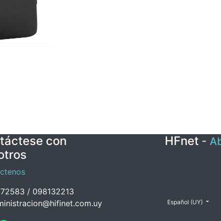
táctese con
HFnet
-
Ab
otros
ctenos
72583 / 098132213
inistracion@hifinet.com.uy
Español (UY)