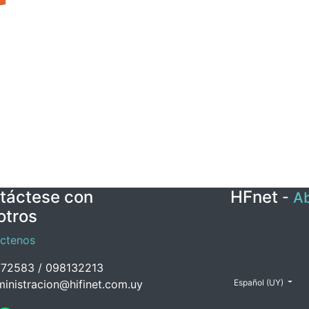
táctese con
HFnet
-
Ab
otros
ctenos
72583 / 098132213
inistracion@hifinet.com.uy
Español (UY)