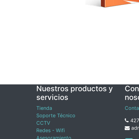
Nuestros productos y
Con
servicios
nos
Tienda
Conta
Soporte Técnico
427
CCTV
adm
Redes - Wifi
Asesoramiento