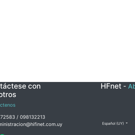
táctese con
HFnet
-
Ab
otros
ctenos
72583 / 098132213
inistracion@hifinet.com.uy
Español (UY)