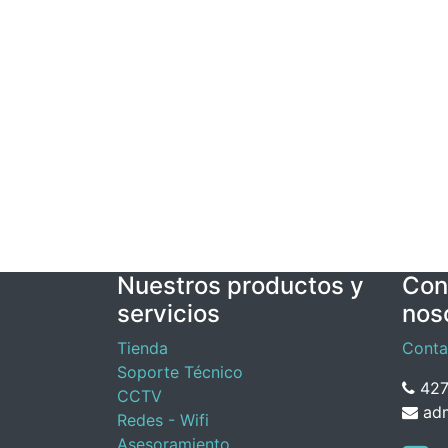
Nuestros productos y
Con
servicios
nos
Tienda
Conta
Soporte Técnico
427
CCTV
adm
Redes - Wifi
Asesoramiento