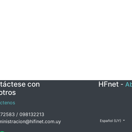
táctese con
HFnet
-
Ab
otros
ctenos
72583 / 098132213
inistracion@hifinet.com.uy
Español (UY)