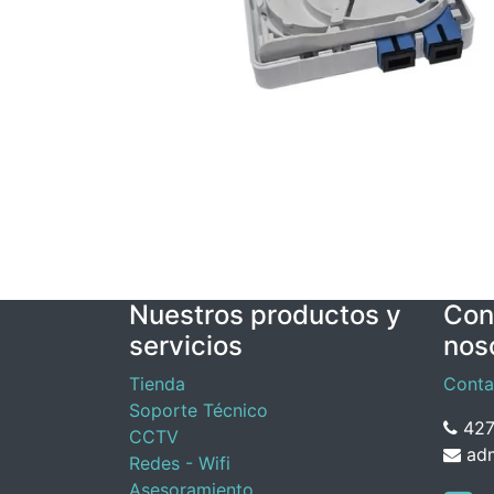
Nuestros productos y
Con
servicios
nos
Tienda
Conta
Soporte Técnico
427
CCTV
adm
Redes - Wifi
Asesoramiento