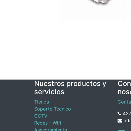
Nuestros productos y
Con
servicios
nos
Tienda
Conta
Soporte Técnico
427
CCTV
adm
Redes - Wifi
Asesoramiento