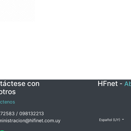
táctese con
HFnet
-
Ab
otros
ctenos
72583 / 098132213
inistracion@hifinet.com.uy
Español (UY)