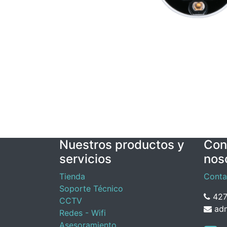
Nuestros productos y
Con
servicios
nos
Tienda
Conta
Soporte Técnico
427
CCTV
adm
Redes - Wifi
Asesoramiento