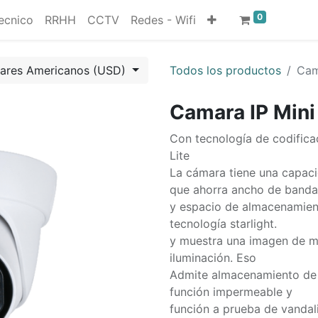
0
ecnico
RRHH
CCTV
Redes - Wifi
lares Americanos (USD)
Todos los productos
Cam
Camara IP Mini
Con tecnología de codifica
Lite
La cámara tiene una capacid
que ahorra ancho de banda
y espacio de almacenamient
tecnología starlight.
y muestra una imagen de m
iluminación. Eso
Admite almacenamiento de t
función impermeable y
función a prueba de vandal