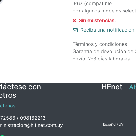
IP67 (compatible
por algunos modelos select
Sin existencias.
Reciba una notificación 
Términos y condiciones
Garantía de devolución de 
Envío: 2-3 días laborales
táctese con
HFnet
-
Ab
otros
ctenos
72583 / 098132213
inistracion@hifinet.com.uy
Español (UY)