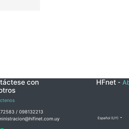
táctese con
HFnet
-
Ab
otros
ctenos
72583 / 098132213
inistracion@hifinet.com.uy
Español (UY)