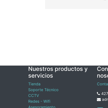
Nuestros productos y
Con
servicios
nos
Tienda
Conta
Soporte Técnico
427
CCTV
adm
Redes - Wifi
Asesoramiento