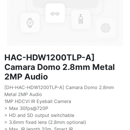
HAC-HDW1200TLP-A]
Camara Domo 2.8mm Metal
2MP Audio
[DH-HAC-HDW1200TLP-A] Camara Domo 2.8mm
Metal 2MP Audio
1MP HDCVI IR Eyeball Camera
> Max 30fps@720P
> HD and SD output switchable
> 3.6mm fixed lens (2.8mm optional)
> Max. IR length 20m, Smart IR