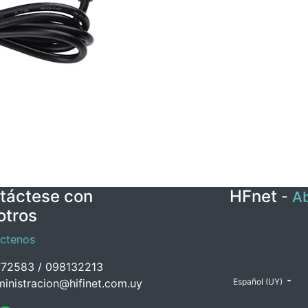
táctese con
HFnet
-
Ab
otros
ctenos
72583 / 098132213
inistracion@hifinet.com.uy
Español (UY)