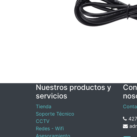
Nuestros productos y
Con
servicios
nos
Tienda
Conta
Soporte Técnico
427
CCTV
adm
Redes - Wifi
Asesoramiento