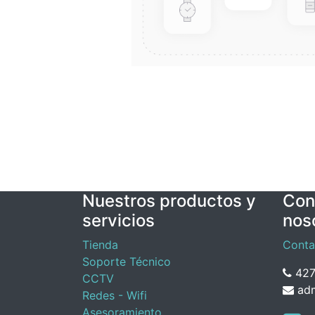
Nuestros productos y
Con
servicios
nos
Tienda
Conta
Soporte Técnico
427
CCTV
adm
Redes - Wifi
Asesoramiento