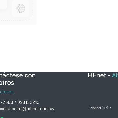
táctese con
HFnet
-
Ab
otros
ctenos
72583 / 098132213
inistracion@hifinet.com.uy
Español (UY)