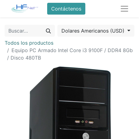
Contáctenos
Dolares Americanos (USD)
Todos los productos
Equipo PC Armado Intel Core i3 9100F / DDR4 8Gb
/ Disco 480TB