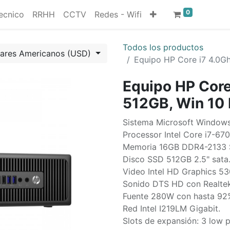
0
ecnico
RRHH
CCTV
Redes - Wifi
Todos los productos
lares Americanos (USD)
Equipo HP Core i7 4.0G
Equipo HP Core
512GB, Win 10
Sistema Microsoft Windows 
Processor Intel Core i7-67
Memoria 16GB DDR4-2133 S
Disco SSD 512GB 2.5" sata
Video Intel HD Graphics 53
Sonido DTS HD con Realte
Fuente 280W con hasta 92%
Red Intel I219LM Gigabit.
Slots de expansión: 3 low p