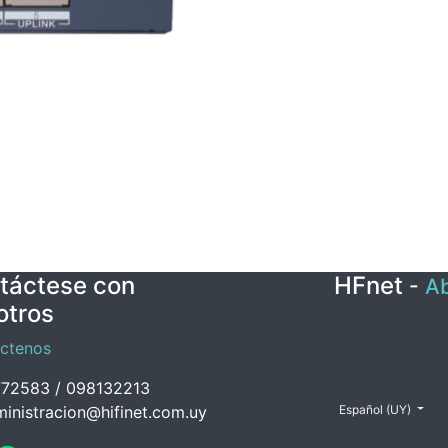
táctese con
HFnet
-
Ab
otros
ctenos
72583 / 098132213
inistracion@hifinet.com.uy
Español (UY)