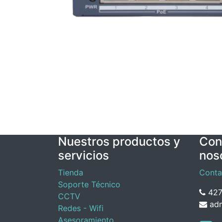
Nuestros productos y
Con
servicios
nos
Tienda
Conta
Soporte Técnico
427
CCTV
adm
Redes - Wifi
Asesoramiento