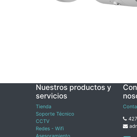
Nuestros productos y
Con
servicios
nos
Tienda
Conta
Soporte Técnico
427
CCTV
adm
Redes - Wifi
Asesoramiento