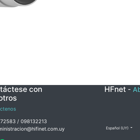
táctese con
HFnet
-
Ab
otros
ctenos
72583 / 098132213
inistracion@hifinet.com.uy
Español (UY)