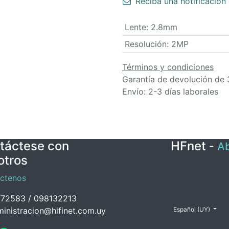
Reciba una notificación 
Lente
:
2.8mm
Resolución
:
2MP
Términos y condiciones
Garantía de devolución de 
Envío: 2-3 días laborales
táctese con
HFnet
-
Ab
otros
ctenos
72583 / 098132213
inistracion@hifinet.com.uy
Español (UY)