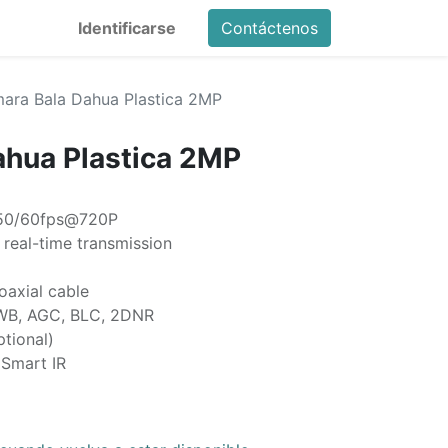
Identificarse
Contáctenos
ara Bala Dahua Plastica 2MP
ahua Plastica 2MP
50/60fps@720P
 real-time transmission
oaxial cable
WB, AGC, BLC, 2DNR
tional)
 Smart IR