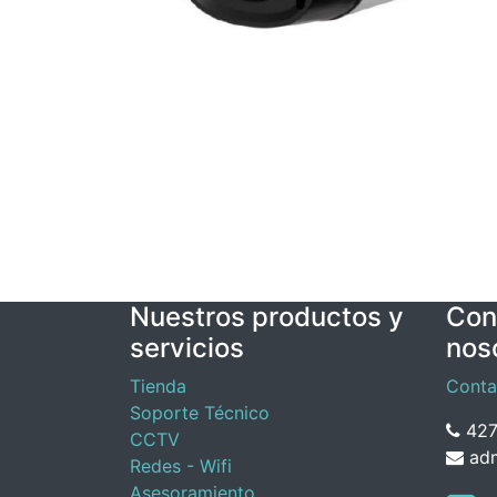
Nuestros productos y
Con
servicios
nos
Tienda
Conta
Soporte Técnico
427
CCTV
adm
Redes - Wifi
Asesoramiento