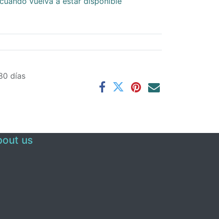
cuando vuelva a estar disponible
30 días
out us