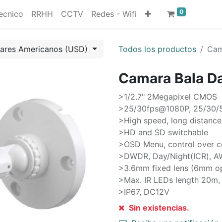
0
ecnico
RRHH
CCTV
Redes - Wifi
lares Americanos (USD)
Todos los productos
Cam
Camara Bala D
>1/2.7" 2Megapixel CMOS
>25/30fps@1080P, 25/30/
>High speed, long distance
>HD and SD switchable
>OSD Menu, control over c
>DWDR, Day/Night(ICR), A
>3.6mm fixed lens (6mm op
>Max. IR LEDs length 20m,
>IP67, DC12V
Sin existencias.