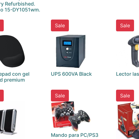
ry Refurbished.
lo 15-DY1051wm.
Sale
Sale
pad con gel
UPS 600VA Black
Lector la
ad premium
Sale
Sale
Mando para PC/PS3