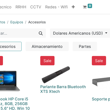
0
ecnico
RRHH
CCTV
Redes - Wifi
tos
Equipos
Accesorios
Dolares Americanos (USD)
cesorios
Almacenamiento
Partes
Sale
Sale
Parlante Barra Bluetooth
XTS Xtech
ook HP Core i5
Soporte p
z, 8GB, 256GB
15.6" HD, Win 10