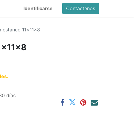
Identificarse
Contáctenos
a estanco 11x11x8
1x11x8
les.
30 días