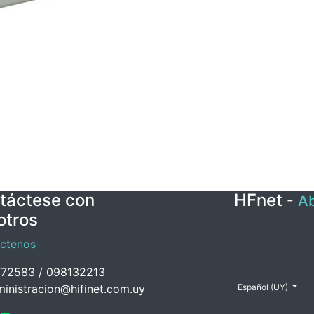
táctese con
HFnet
-
Ab
otros
ctenos
72583 / 098132213
inistracion@hifinet.com.uy
Español (UY)