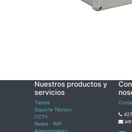
Nuestros productos y
Con
servicios
nos
Tienda
Conta
Soporte Técnico
427
CCTV
adm
Redes - Wifi
Asesoramiento