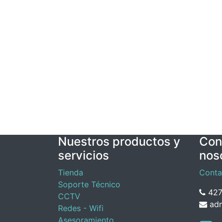
Nuestros productos y
Con
servicios
nos
Tienda
Conta
Soporte Técnico
427
CCTV
adm
Redes - Wifi
Asesoramiento