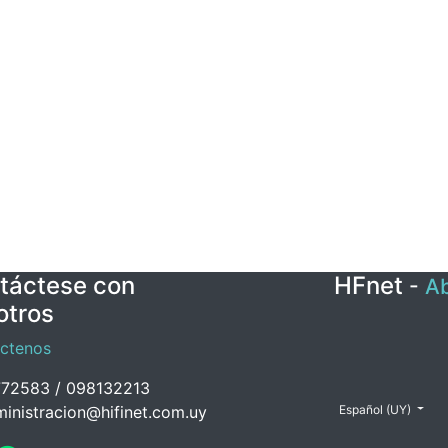
táctese con
HFnet
-
Ab
otros
ctenos
72583 / 098132213
inistracion@hifinet.com.uy
Español (UY)