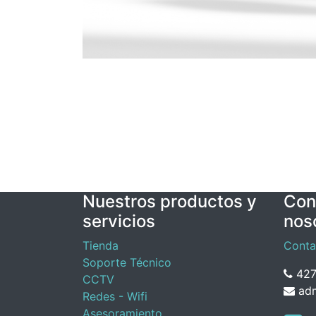
Nuestros productos y
Con
servicios
nos
Tienda
Conta
Soporte Técnico
427
CCTV
adm
Redes - Wifi
Asesoramiento