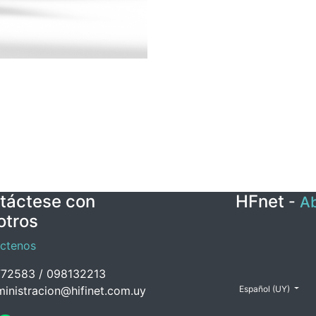
táctese con
HFnet
-
Ab
otros
ctenos
72583 / 098132213
inistracion@hifinet.com.uy
Español (UY)