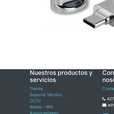
Nuestros productos y
Con
servicios
nos
Tienda
Conta
Soporte Técnico
427
CCTV
adm
Redes - Wifi
Asesoramiento