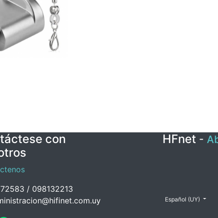
táctese con
HFnet
-
Ab
otros
ctenos
72583 / 098132213
inistracion@hifinet.com.uy
Español (UY)