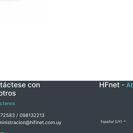
táctese con
HFnet
-
Ab
otros
ctenos
72583 / 098132213
inistracion@hifinet.com.uy
Español (UY)