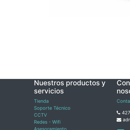
Nuestros productos y
Con
servicios
nos
Tienda
Conta
Soporte Técnico
427
CCTV
adm
Redes - Wifi
Asesoramiento