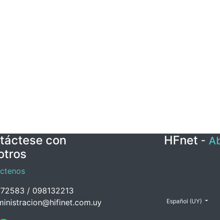
táctese con
HFnet
-
Ab
otros
ctenos
72583 / 098132213
inistracion@hifinet.com.uy
Español (UY)