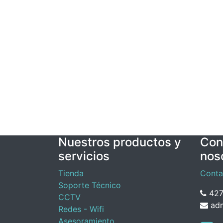
Nuestros productos y
Con
servicios
nos
Tienda
Conta
Soporte Técnico
427
CCTV
adm
Redes - Wifi
Asesoramiento