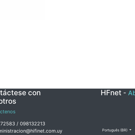
táctese con
HFnet
-
Ab
otros
ctenos
72583 / 098132213
inistracion@hifinet.com.uy
Português (BR)