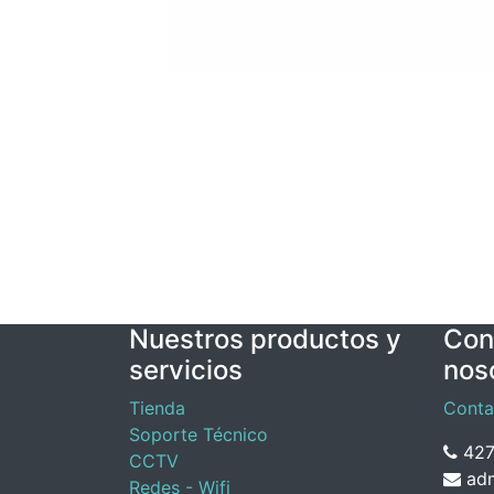
Nuestros productos y
Con
servicios
nos
Tienda
Conta
Soporte Técnico
427
CCTV
adm
Redes - Wifi